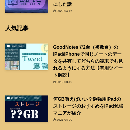
にした話
2023-04-16
人気記事
GoodNotesで2台（複数台）の
Goodnotes
iPad/iPhoneで同じノートのデー
タを共有してどちらの端末でも見
れるようにする方法【有用ツイー
ト解説】
2019-08-19
何GB買えばいい？勉強用iPadの
勉強用タブレット・端末
ストレージのおすすめをiPad勉強
マニアが紹介
2021-04-20