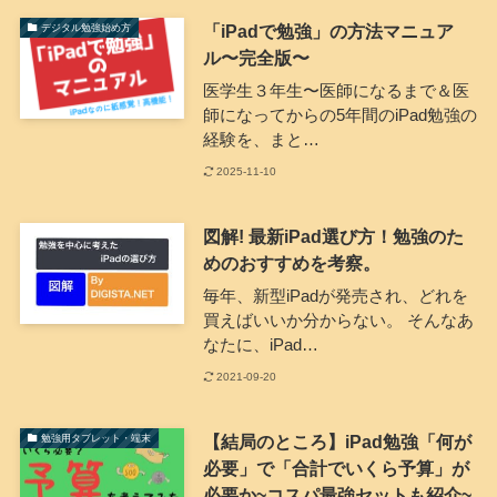
「iPadで勉強」の方法マニュア
デジタル勉強始め方
ル〜完全版〜
医学生３年生〜医師になるまで＆医
師になってからの5年間のiPad勉強の
経験を、まと…
2025-11-10
図解! 最新iPad選び方！勉強のた
めのおすすめを考察。
毎年、新型iPadが発売され、どれを
買えばいいか分からない。 そんなあ
なたに、iPad…
2021-09-20
【結局のところ】iPad勉強「何が
勉強用タブレット・端末
必要」で「合計でいくら予算」が
必要か~コスパ最強セットも紹介~