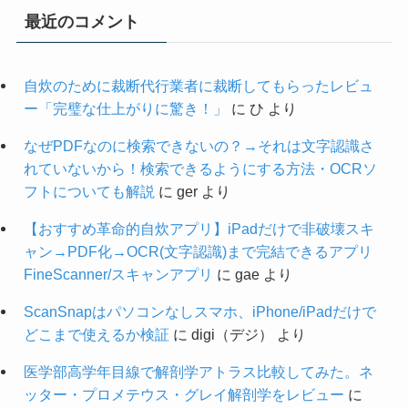
最近のコメント
自炊のために裁断代行業者に裁断してもらったレビュ
ー「完璧な仕上がりに驚き！」
に
ひ
より
なぜPDFなのに検索できないの？→それは文字認識さ
れていないから！検索できるようにする方法・OCRソ
フトについても解説
に
ger
より
【おすすめ革命的自炊アプリ】iPadだけで非破壊スキ
ャン→PDF化→OCR(文字認識)まで完結できるアプリ
FineScanner/スキャンアプリ
に
gae
より
ScanSnapはパソコンなしスマホ、iPhone/iPadだけで
どこまで使えるか検証
に
digi（デジ）
より
医学部高学年目線で解剖学アトラス比較してみた。ネ
ッター・プロメテウス・グレイ解剖学をレビュー
に