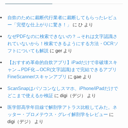
自炊のために裁断代行業者に裁断してもらったレビュ
ー「完璧な仕上がりに驚き！」
に
ひ
より
なぜPDFなのに検索できないの？→それは文字認識さ
れていないから！検索できるようにする方法・OCRソ
フトについても解説
に
ger
より
【おすすめ革命的自炊アプリ】iPadだけで非破壊スキ
ャン→PDF化→OCR(文字認識)まで完結できるアプリ
FineScanner/スキャンアプリ
に
gae
より
ScanSnapはパソコンなしスマホ、iPhone/iPadだけで
どこまで使えるか検証
に
digi（デジ）
より
医学部高学年目線で解剖学アトラス比較してみた。ネ
ッター・プロメテウス・グレイ解剖学をレビュー
に
digi（デジ）
より