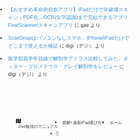
【おすすめ革命的自炊アプリ】iPadだけで非破壊スキ
ャン→PDF化→OCR(文字認識)まで完結できるアプリ
FineScanner/スキャンアプリ
に
gae
より
ScanSnapはパソコンなしスマホ、iPhone/iPadだけで
どこまで使えるか検証
に
digi（デジ）
より
医学部高学年目線で解剖学アトラス比較してみた。ネ
ッター・プロメテウス・グレイ解剖学をレビュー
に
digi（デジ）
より
図解! 最新iPad選び方！
ホーム
iPad勉強のマニュアル