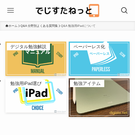
ホーム
Q&A 分野別よくある質問集
Q&A 勉強用iPadについて
デジタル勉強解説
ペーパーレス化
勉強用iPad選び
勉強アイテム