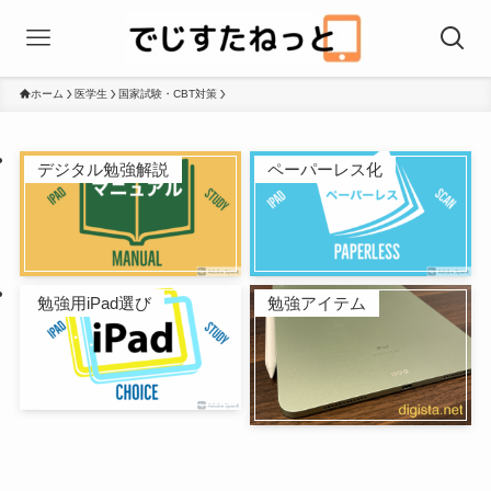
ホーム
医学生
国家試験・CBT対策
デジタル勉強解説
ペーパーレス化
勉強用iPad選び
勉強アイテム