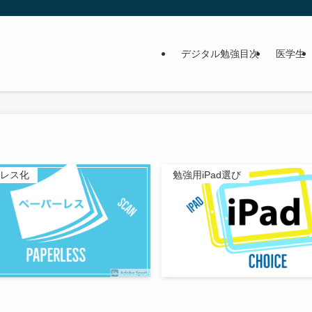
デジタル勉強目次
医学生
。
レス化
勉強用iPad選び