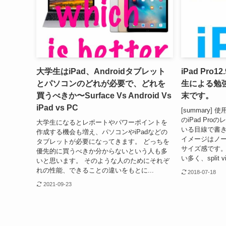
大学生はiPad、Androidタブレット
iPad Pro
とパソコンのどれが必要で、どれを
生による勉強
買うべきか〜Surface Vs Android Vs
末です。
iPad vs PC
[summary] 
のiPad Pr
大学生になるとレポートやパワーポイントを
いる目線で書きま
作成する機会も増え、パソコンやiPadなどの
イメージはノ
タブレットが必要になってきます。 どっちを
サイズ感です
優先的に買うべきか分からないという人も多
い多く、split 
いと思います。 そのような人のためにそれぞ
れの性能、できることの違いをもとに...
2018-07-18
2021-09-23