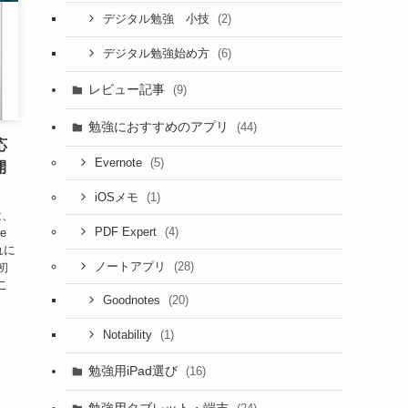
(2)
デジタル勉強 小技
(6)
デジタル勉強始め方
レビュー記事
(9)
勉強におすすめのアプリ
(44)
応
(5)
Evernote
開
(1)
iOSメモ
は、
(4)
PDF Expert
e
れに
(28)
ノートアプリ
初
こ
(20)
Goodnotes
(1)
Notability
勉強用iPad選び
(16)