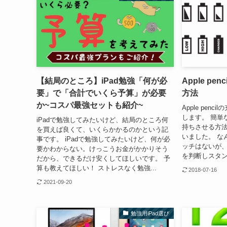
【結局のところ】iPad勉強「何が必
Apple p
要」で「合計でいくら予算」が必要
方法
か~コスパ最強セットも紹介~
Apple pen
します。 簡単な方
iPadで勉強してみたいけど、結局のところ何
持ちさせる方
を買えば良くて、いくらかかるのかという記
いました。 なん
事です。 iPadで勉強してみたいけど、何が必
ッチはないが
要かわからない。けっこうお金がかかりそう
を判断しスタン
だから、できるだけ安くしてほしいです。 予
算も教えてほしい！ ストレスなく勉強...
2018-07-16
2021-09-20
勉強用iPad選び