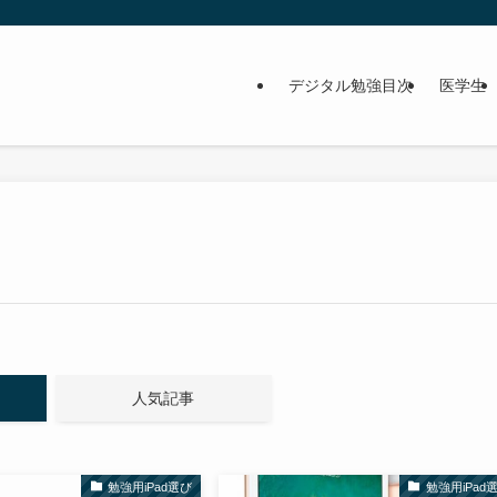
デジタル勉強目次
医学生
。
人気記事
勉強用iPad選び
勉強用iPad