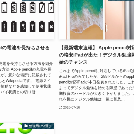
encilの電池を長持ちさせる
【最新端末速報】 Apple pencil対
の格安iPadが出た！デジタル勉強
始のチャンス
cilの充電を長持ちさせる方法を紹介
法 Apple pencilの充電を長
これまでApple pencilに対応しているiPad
法が、意外な場所に記載されて
iPad Proのみでしたが、299ドルからのappl
とWikipediaです。 電源スイ
pencil対応iPadが本日発表されました。こ
、振動などを感知して使用状態
よってデジタル勉強を始める障壁であった
バイ状態との切り替...
期投資のハードルが大きく下がりました。
れを機にデジタル勉強は一気に普及...
2018-07-16
勉強用iPad選び