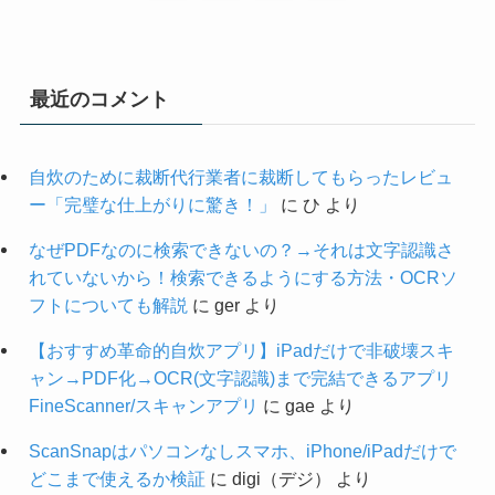
最近のコメント
自炊のために裁断代行業者に裁断してもらったレビュ
ー「完璧な仕上がりに驚き！」
に
ひ
より
なぜPDFなのに検索できないの？→それは文字認識さ
れていないから！検索できるようにする方法・OCRソ
フトについても解説
に
ger
より
【おすすめ革命的自炊アプリ】iPadだけで非破壊スキ
ャン→PDF化→OCR(文字認識)まで完結できるアプリ
FineScanner/スキャンアプリ
に
gae
より
ScanSnapはパソコンなしスマホ、iPhone/iPadだけで
どこまで使えるか検証
に
digi（デジ）
より