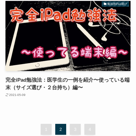
勉強用iPad選び
完全iPad勉強法：医学生の一例を紹介〜使っている端
末（サイズ選び・２台持ち）編〜
2021-05-09
1
2
3
4