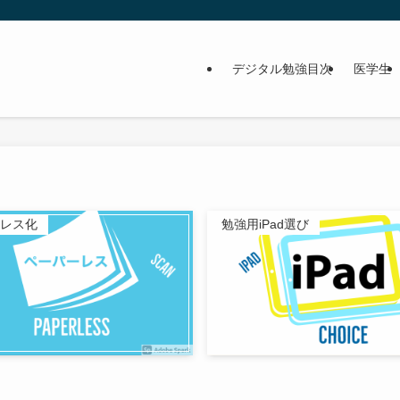
デジタル勉強目次
医学生
。
レス化
勉強用iPad選び